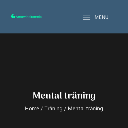
Skip
to
MENU
content
amorvincitomnia.se
Mental träning
Home
Träning
Mental träning