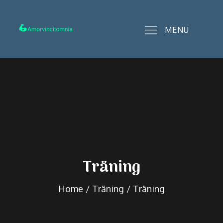
Skip
to
MENU
content
amorvincitomnia.se
Träning
Home
Träning
Träning