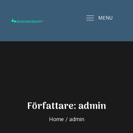
Skip
to
MENU
content
amorvincitomnia.se
Författare:
admin
Home
admin