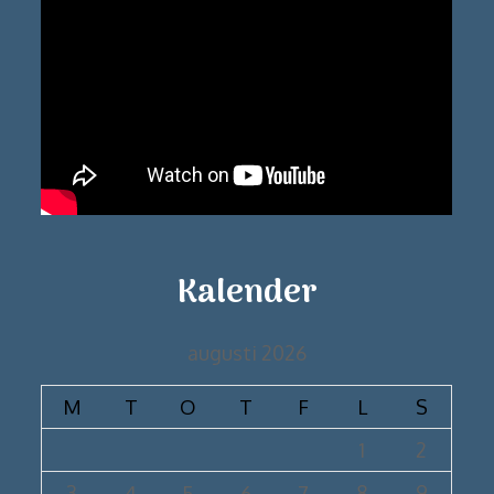
Kalender
augusti 2026
M
T
O
T
F
L
S
1
2
3
4
5
6
7
8
9