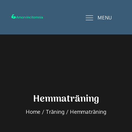
Skip
to
MENU
content
amorvincitomnia.se
Hemmaträning
Home
Träning
Hemmaträning