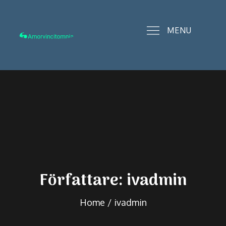
Skip
to
MENU
content
amorvincitomnia.se
Författare:
ivadmin
Home
ivadmin