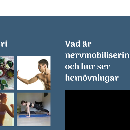
ri
Vad är
nervmobiliseri
och hur ser
hemövningar