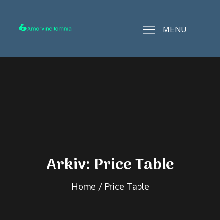
Skip
to
MENU
content
amorvincitomnia.se
Arkiv:
Price Table
Home
Price Table